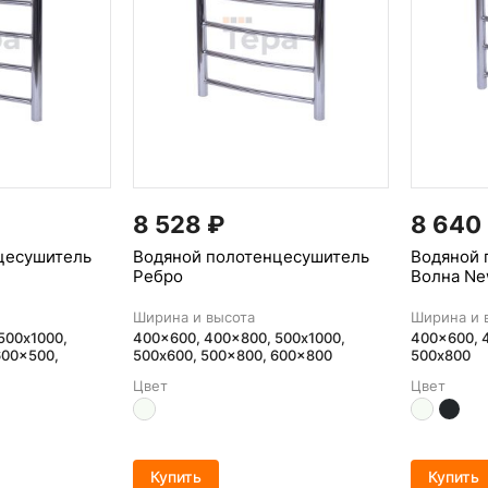
8 528
₽
8 640
цесушитель
Водяной полотенцесушитель
Водяной 
Ребро
Волна N
Ширина и высота
Ширина и 
500х1000,
400x600, 400x800, 500х1000,
400x600, 
600x500,
500x600, 500x800, 600x800
500x800
Цвет
Цвет
Купить
Купить