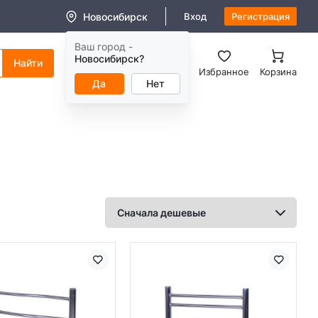
Новосибирск
Вход
Регистрация
Ваш город -
8 (800) 550-11-38
Новосибирск?
Заказать звонок
Избранное
Корзина
Да
Нет