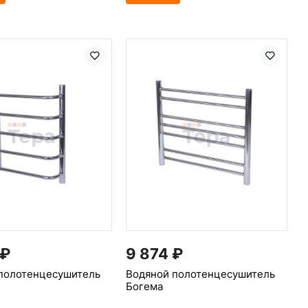
₽
9 874
₽
полотенцесушитель
Водяной полотенцесушитель
Богема