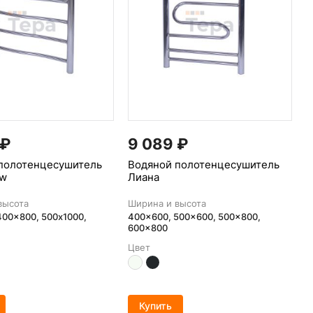
₽
9 089
₽
полотенцесушитель
Водяной полотенцесушитель
ew
Лиана
высота
Ширина и высота
400x800, 500х1000,
400x600, 500x600, 500x800,
600x800
Цвет
Купить