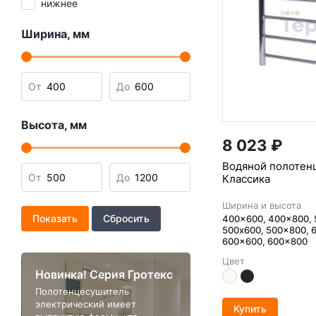
нижнее
Ширина, мм
От
До
Высота, мм
8 023
₽
Водяной полотен
От
До
Классика
Ширина и высота
400x600, 400x800, 
500x600, 500x800, 
600x600, 600x800
Цвет
Новинка! Серия Гротекс
Полотенцесушитель
электрический имеет
Купить