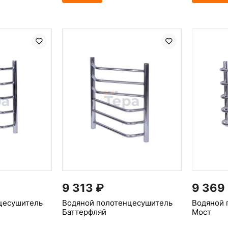
9 313
₽
9 369
цесушитель
Водяной полотенцесушитель
Водяной 
Баттерфляй
Мост