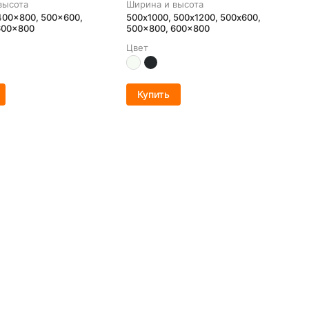
высота
Ширина и высота
400x800, 500x600,
500х1000, 500х1200, 500x600,
600x800
500x800, 600x800
Цвет
Купить