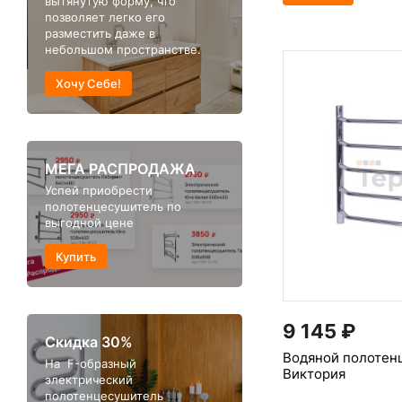
вытянутую форму, что
позволяет легко его
разместить даже в
небольшом пространстве.
Хочу Себе!
МЕГА РАСПРОДАЖА
Успей приобрести
полотенцесушитель по
выгодной цене
Купить
9 145
₽
Скидка 30%
Водяной полотен
На F-образный
Виктория
электрический
полотенцесушитель